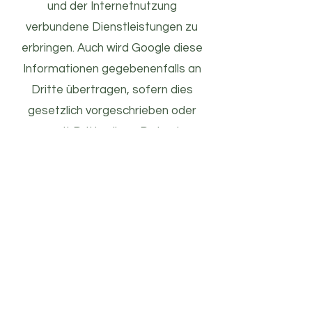
und der Internetnutzung
verbundene Dienstleistungen zu
erbringen. Auch wird Google diese
Informationen gegebenenfalls an
Dritte übertragen, sofern dies
gesetzlich vorgeschrieben oder
soweit Dritte diese Daten im
Auftrag von Google verarbeiten.
Google wird, nach eigenen
Angaben, in keinem Fall Ihre IP-
Adresse mit anderen Daten von
Google in Verbindung bringen.
Mehr Informationen zum Umgang
mit Nutzerdaten bei Google finden